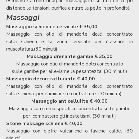
esfoliante
all’olio di argan massaggiato su tutto il corpo
distende le
tensioni, purifica e nutre la pelle in profondità.
Massaggi
Massaggio schiena e cervicale € 35,00
Massaggio con olio di mandorle dolci concentrato
sulla
schiena e la zona cervicale per
rilassare la
muscolatura.(30 minuti)
Massaggio drenante gambe € 35,00
Massaggio con olio di mandorle dolci concentrato
sulle
gambe per alleviarne la pesantezza.
(30 minuti)
Massaggio decontratturante € 40,00
Massaggio con olio di mandorle dolci concentrato
sulla
schiena per eliminare le contratture. (
30 minuti)
Massaggio anticellulite € 40,00
Massaggio con crema specifica concentrato sulle
gambe
per combattere gli inestetismi
. (30 minuti)
Stone massage schiena € 40,00
Massaggio con pietre vulcaniche o laviche calde. (30
minuti)