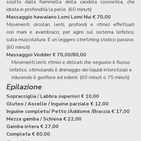
sciolto
dalla fiammella della candela cosmetica, che
idrata in
profondità la pelle. (60 minuti)
Massaggio hawaiano Lomi Lo
mi Nu
i
€ 70,00
Movimenti circolari, lenti, profondi e ritmici effettuati
con
mani e avambracci, per agire sul sistema linfatico,
sulla
muscolatura. E un leggero stretching statico passivo.
(60 minuti)
Massaggoi Vodder € 70,00/80,00
Movimenti lenti, ritmici e delicati che seguono il flusso
linfatico, stimolando il drenaggio dei liquidi interstiziali e
riducendo il gonfiore ed edemi
. (60 minuti o 75 minuti)
Epilazione
Sopracciglia / Labbra superiori
€ 10,00
Gluteo / Ascelle / Inguine parziale € 12,00
Inguine completo/ Petto /Addome /Braccia
€ 17,00
Mezza gamba / Schiena
€ 22,00
Gamba intera
€ 27,00
Completa
€ 60,00