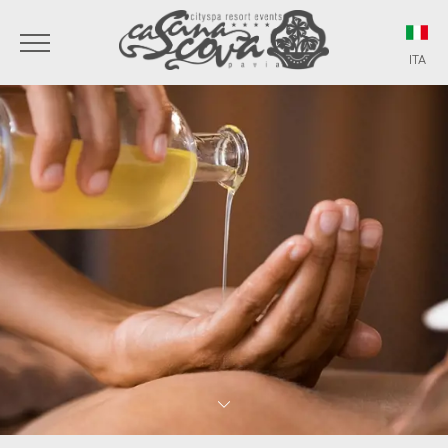
ITA
ITA
ENG