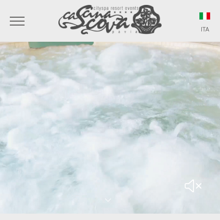
ITA
ITA
ENG